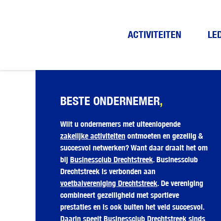
ACTIVITEITEN
LE
BESTE ONDERNEMER
,
Wilt u ondernemers met uiteenlopende
zakelijke activiteiten
ontmoeten en gezellig &
succesvol netwerken? Want daar draait het om
bij
Businessclub Drechtstreek
. Businessclub
Drechtstreek is verbonden aan
voetbalvereniging Drechtstreek
. De vereniging
combineert gezelligheid met sportieve
prestaties en is ook buiten het veld succesvol.
Daarin speelt Businessclub Drechtstreek sinds