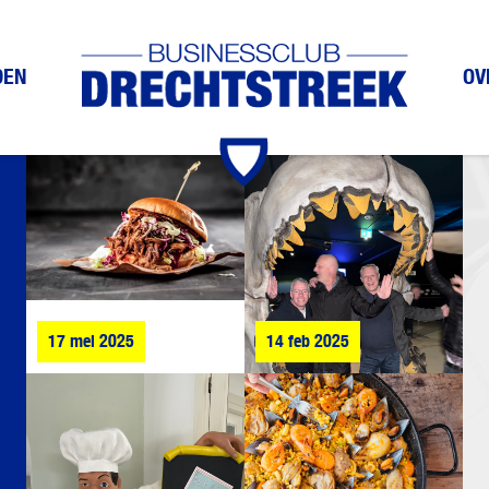
DEN
OV
17 mei 2025
14 feb 2025